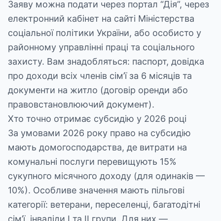
Заяву можна подати через портал “Дія”, через
електронний кабінет на сайті
Міністерства
соціальної політики України
, або особисто у
районному управлінні праці та соціального
захисту. Вам знадобляться: паспорт, довідка
про доходи всіх членів сім’ї за 6 місяців та
документи на житло (договір оренди або
правовстановлюючий документ).
Хто точно отримає субсидію у 2026 році
За умовами 2026 року право на субсидію
мають домогосподарства, де витрати на
комунальні послуги перевищують 15%
сукупного місячного доходу (для одинаків —
10%). Особливе значення мають пільгові
категорії: ветерани, переселенці, багатодітні
сім’ї, інваліди I та II групи. Для них —