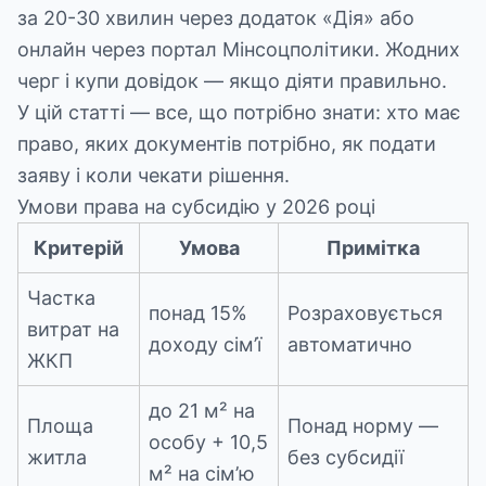
за 20-30 хвилин через додаток «Дія» або
онлайн через портал Мінсоцполітики. Жодних
черг і купи довідок — якщо діяти правильно.
У цій статті — все, що потрібно знати: хто має
право, яких документів потрібно, як подати
заяву і коли чекати рішення.
Умови права на субсидію у 2026 році
Критерій
Умова
Примітка
Частка
понад 15%
Розраховується
витрат на
доходу сім’ї
автоматично
ЖКП
до 21 м² на
Площа
Понад норму —
особу + 10,5
житла
без субсидії
м² на сім’ю