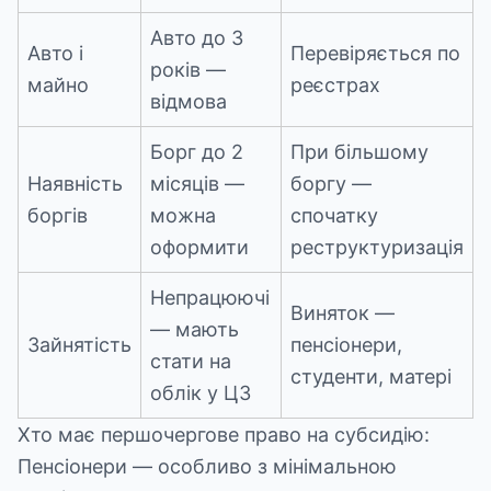
Авто до 3
Авто і
Перевіряється по
років —
майно
реєстрах
відмова
Борг до 2
При більшому
Наявність
місяців —
боргу —
боргів
можна
спочатку
оформити
реструктуризація
Непрацюючі
Виняток —
— мають
Зайнятість
пенсіонери,
стати на
студенти, матері
облік у ЦЗ
Хто має першочергове право на субсидію:
Пенсіонери — особливо з мінімальною