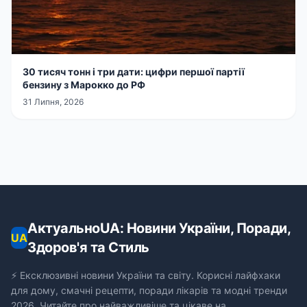
30 тисяч тонн і три дати: цифри першої партії
бензину з Марокко до РФ
31 Липня, 2026
АктуальноUA: Новини України, Поради,
UA
Здоров'я та Стиль
⚡ Ексклюзивні новини України та світу. Корисні лайфхаки
для дому, смачні рецепти, поради лікарів та модні тренди
2026. Читайте про найважливіше та цікаве на