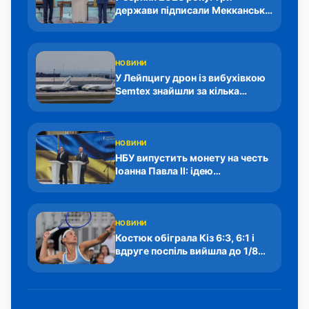
держави підписали Мекканську
угоду
НОВИНИ
У Лейпцигу дрон із вибухівкою
Semtex знайшли за кілька
метрів від літака Антонова
НОВИНИ
НБУ випустить монету на честь
Іоанна Павла ІІ: ідею
представили Пишний і Юраш
НОВИНИ
Костюк обіграла Кіз 6:3, 6:1 і
вдруге поспіль вийшла до 1/8
фіналу WTA 1000 у Торонто