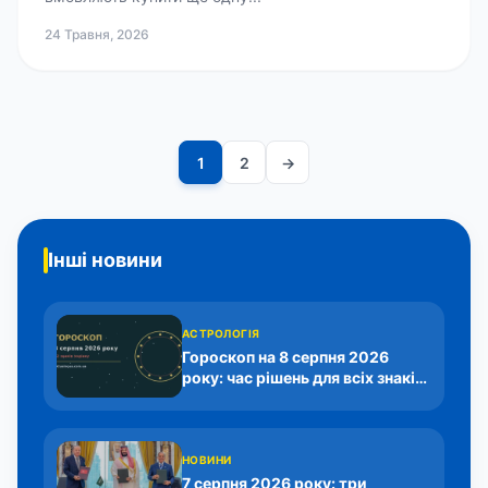
24 Травня, 2026
Пагінація
1
2
→
записів
Інші новини
АСТРОЛОГІЯ
Гороскоп на 8 серпня 2026
року: час рішень для всіх знаків
у роботі та стосунках
НОВИНИ
7 серпня 2026 року: три