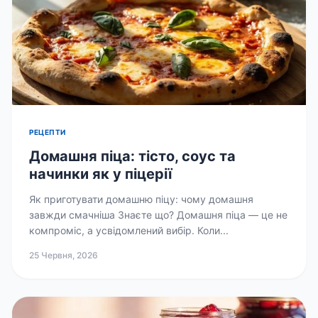
РЕЦЕПТИ
Домашня піца: тісто, соус та
начинки як у піцерії
Як приготувати домашню піцу: чому домашня
завжди смачніша Знаєте що? Домашня піца — це не
компроміс, а усвідомлений вибір. Коли...
25 Червня, 2026