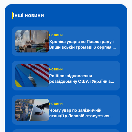
Інші новини
НОВИНИ
Хроніка ударів по Павлограду і
Вишнівській громаді 6 серпня:
цифри
НОВИНИ
Politico: відновлення
розвідобміну США і України в
особах і цифрах
НОВИНИ
Чому удар по залізничній
станції у Лозовій стосується
пасажирів