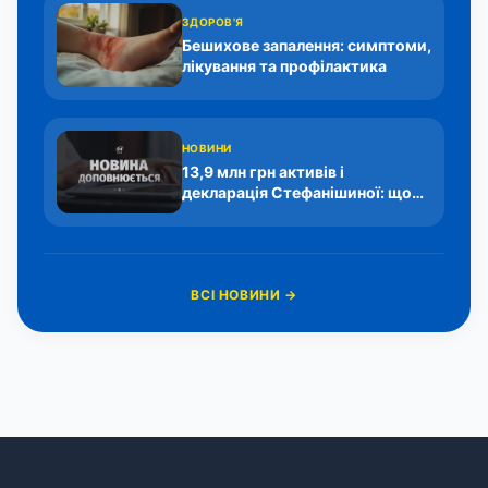
ЗДОРОВ'Я
Бешихове запалення: симптоми,
лікування та профілактика
НОВИНИ
13,9 млн грн активів і
декларація Стефанішиної: що
оприлюднив прокурор у ВАКС
ВСІ НОВИНИ →